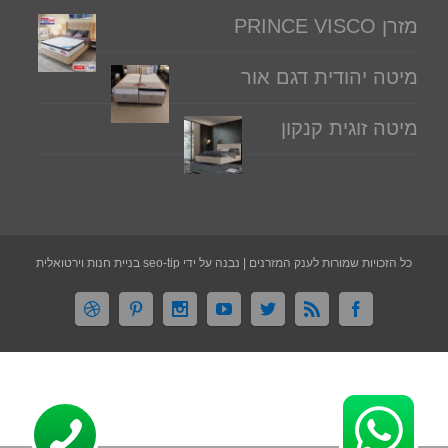
מזרן PRINCE VISCO
מיטה יהודית דגם אור
מיטה זוגית קנקון
כל הזכויות שמורות לענק המזרנים | נבנה על ידי seo-tip בניית חנות וירטואלית