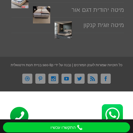
מיטה יהודית דגם אור
מיטה זוגית קנקון
כל הזכויות שמורות לענק המזרנים | נבנה על ידי seo-tip בניית חנות וירטואלית
התקשרו עכשיו